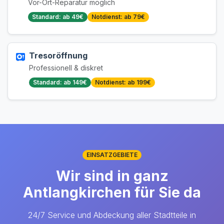
Vor-Ort-Reparatur möglich
Standard: ab 49€
Notdienst: ab 79€
Tresoröffnung
Professionell & diskret
Standard: ab 149€
Notdienst: ab 199€
EINSATZGEBIETE
Wir sind in ganz
Antlangkirchen für Sie da
24/7 Service und Abdeckung aller Stadtteile in