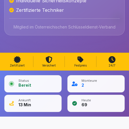
Individuelle Sicherheitskonzepte
Zertifizierte Techniker
Mitglied im Österreichischen Schlüsseldienst-Verband
Zertifiziert
Versichert
Festpreis
24/7
Status
Monteure
Bereit
2
Ankunft
Heute
13
Min
69