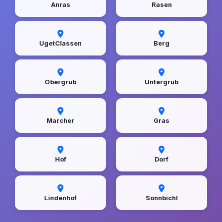
Anras
Rasen
UgetClassen
Berg
Obergrub
Untergrub
Marcher
Gras
Hof
Dorf
Lindenhof
Sonnbichl