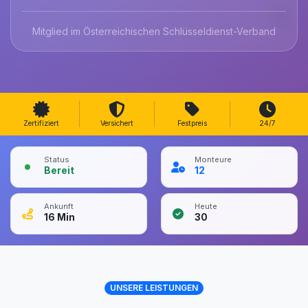
Mitglied im Österreichischen Schlüsseldienst-Verband
Zertifiziert
Versichert
Festpreis
24/7
Status
Monteure
Bereit
12
Ankunft
Heute
16
Min
30
UNSERE LEISTUNGEN