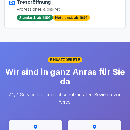
Tresoröffnung
Professionell & diskret
Standard: ab 149€
Notdienst: ab 199€
EINSATZGEBIETE
Wir sind in ganz Anras für Sie
da
24/7 Service für Einbruchschutz in allen Bezirken von
Anras.