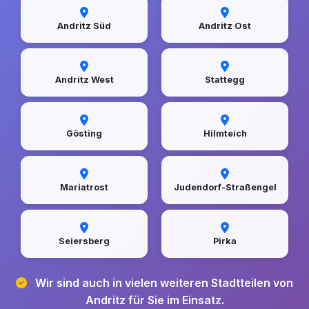
Andritz Süd
Andritz Ost
Andritz West
Stattegg
Gösting
Hilmteich
Mariatrost
Judendorf-Straßengel
Seiersberg
Pirka
Wir sind auch in vielen weiteren Stadtteilen von
Andritz für Sie im Einsatz.