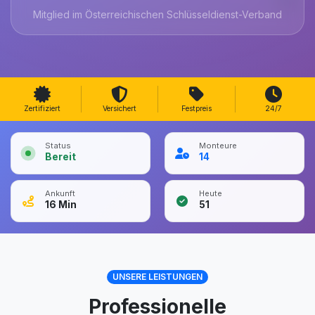
Mitglied im Österreichischen Schlüsseldienst-Verband
Zertifiziert
Versichert
Festpreis
24/7
Status
Monteure
Bereit
14
Ankunft
Heute
16
Min
51
UNSERE LEISTUNGEN
Professionelle