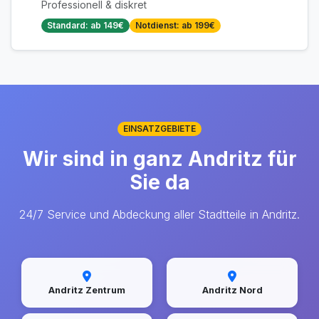
Professionell & diskret
Standard: ab 149€
Notdienst: ab 199€
EINSATZGEBIETE
Wir sind in ganz Andritz für
Sie da
24/7 Service und Abdeckung aller Stadtteile in Andritz.
Andritz Zentrum
Andritz Nord