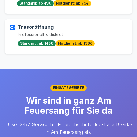
Standard: ab 49€
Notdienst: ab 79€
Tresoröffnung
Professionell & diskret
Standard: ab 149€
Notdienst: ab 199€
EINSATZGEBIETE
Wir sind in ganz Am
Feuersang für Sie da
Unser 24/7 Service für Einbruchschutz deckt alle Bezirke
in Am Feuersang ab.