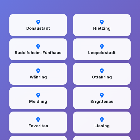
Donaustadt
Hietzing
Rudolfsheim-Fünfhaus
Leopoldstadt
Währing
Ottakring
Meidling
Brigittenau
Favoriten
Liesing