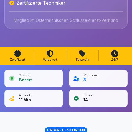
Zertifizierte Techniker
Mitglied im Österreichischen Schlüsseldienst-Verband
Zertifiziert
Versichert
Festpreis
24/7
Status
Monteure
Bereit
3
Ankunft
Heute
11
Min
14
UNSERE LEISTUNGEN