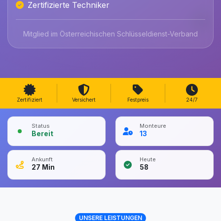
Zertifizierte Techniker
Mitglied im Österreichischen Schlüsseldienst-Verband
Zertifiziert
Versichert
Festpreis
24/7
Status
Monteure
Bereit
13
Ankunft
Heute
27
Min
58
UNSERE LEISTUNGEN