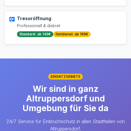
Tresoröffnung
Professionell & diskret
Standard: ab 149€
Notdienst: ab 199€
EINSATZGEBIETE
Wir sind in ganz
Altruppersdorf und
Umgebung für Sie da
24/7 Service für Einbruchschutz in allen Stadtteilen von
Altruppersdorf.