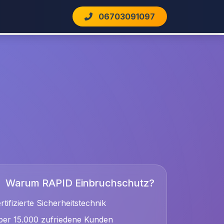
06703091097
Warum RAPID Einbruchschutz?
rtifizierte Sicherheitstechnik
er 15.000 zufriedene Kunden