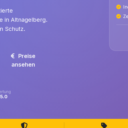
In
ierte
Ze
e in Altnagelberg.
n Schutz.
Preise
ansehen
rtung
/5.0