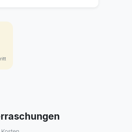
itt
berraschungen
 Kosten.