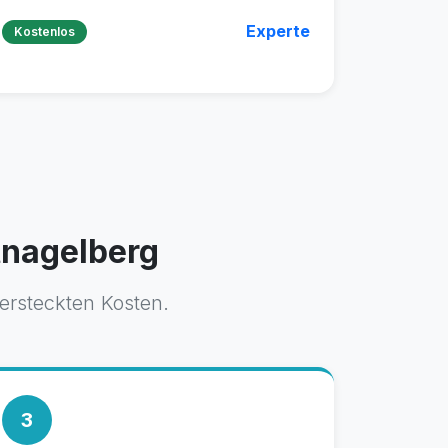
Experte
Kostenlos
ltnagelberg
versteckten Kosten.
3