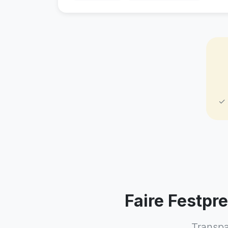
✓ 
Faire Festpr
Transpa