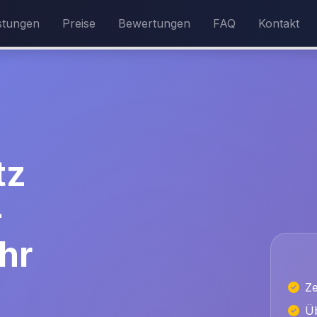
stungen
Preise
Bewertungen
FAQ
Kontakt
tz
-
hr
Ze
Üb