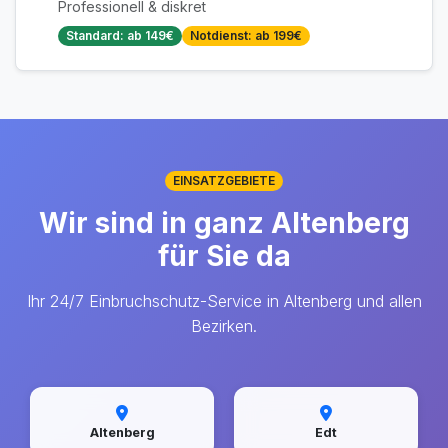
Professionell & diskret
Standard: ab 149€
Notdienst: ab 199€
EINSATZGEBIETE
Wir sind in ganz Altenberg
für Sie da
Ihr 24/7 Einbruchschutz-Service in Altenberg und allen
Bezirken.
Altenberg
Edt