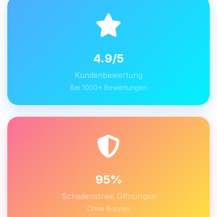
4.9/5
Kundenbewertung
Bei 1000+ Bewertungen
95%
Schadensfreie Öffnungen
Ohne Bohren