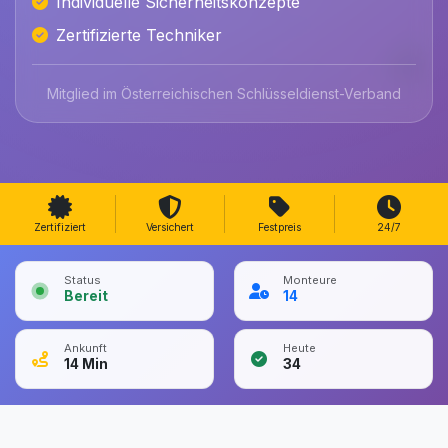
Individuelle Sicherheitskonzepte
Zertifizierte Techniker
Mitglied im Österreichischen Schlüsseldienst-Verband
Zertifiziert
Versichert
Festpreis
24/7
Status
Monteure
Bereit
14
Ankunft
Heute
14
Min
34