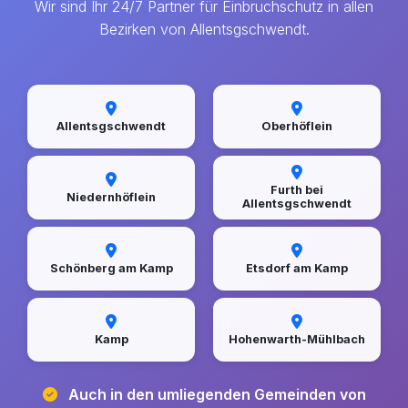
Wir sind Ihr 24/7 Partner für Einbruchschutz in allen
Bezirken von Allentsgschwendt.
Allentsgschwendt
Oberhöflein
Furth bei
Niedernhöflein
Allentsgschwendt
Schönberg am Kamp
Etsdorf am Kamp
Kamp
Hohenwarth-Mühlbach
Auch in den umliegenden Gemeinden von