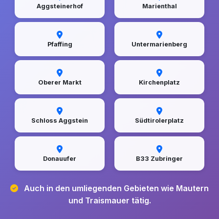
Aggsteinerhof
Marienthal
Pfaffing
Untermarienberg
Oberer Markt
Kirchenplatz
Schloss Aggstein
Südtirolerplatz
Donauufer
B33 Zubringer
Auch in den umliegenden Gebieten wie Mautern
und Traismauer tätig.