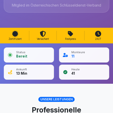
Mitglied im Österreichischen Schlüsseldienst-Verband
Zertifiziert
Versichert
Festpreis
24/7
Status
Monteure
Bereit
11
Ankunft
Heute
13
Min
41
UNSERE LEISTUNGEN
Professionelle