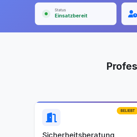
Status
Einsatzbereit
Profe
BELIEBT
Sicherheitsberatung