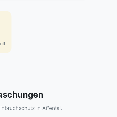
itt
rraschungen
Einbruchschutz in Affental.