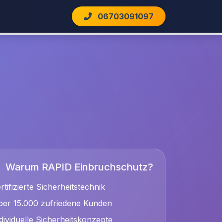
06703091097
Warum RAPID Einbruchschutz?
rtifizierte Sicherheitstechnik
er 15.000 zufriedene Kunden
dividuelle Sicherheitskonzepte