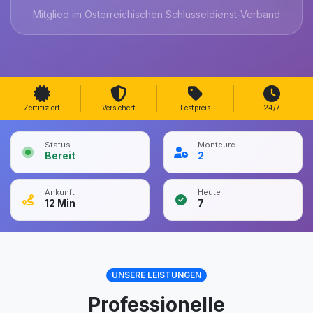
Mitglied im Österreichischen Schlüsseldienst-Verband
Zertifiziert
Versichert
Festpreis
24/7
Status
Monteure
Bereit
2
Ankunft
Heute
12
Min
7
UNSERE LEISTUNGEN
Professionelle