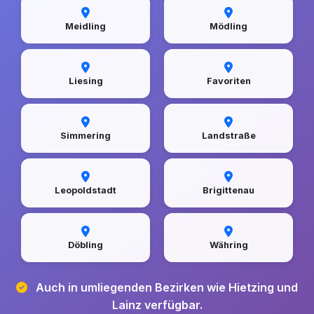
Meidling
Mödling
Liesing
Favoriten
Simmering
Landstraße
Leopoldstadt
Brigittenau
Döbling
Währing
Auch in umliegenden Bezirken wie Hietzing und
Lainz verfügbar.