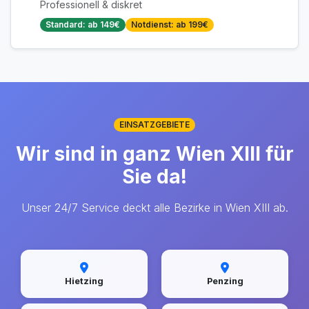
Professionell & diskret
Standard: ab 149€
Notdienst: ab 199€
EINSATZGEBIETE
Wir sind in ganz Wien XIII für
Sie da!
Unser 24/7 Service deckt alle Bezirke in Wien XIII ab.
Hietzing
Penzing