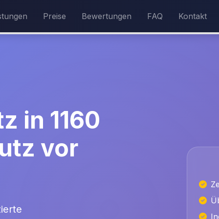
stungen
Preise
Bewertungen
FAQ
Kontakt
z in 1160
utz vor
Ze
Üb
ierte
In