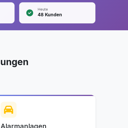
Heute
48
Kunden
sungen
Alarmanlagen