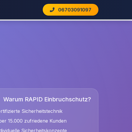
06703091097
Warum RAPID Einbruchschutz?
rtifizierte Sicherheitstechnik
er 15.000 zufriedene Kunden
dividuelle Sicherheitskonzepte