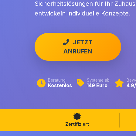
Sicherheitslösungen für Ihr Zuhaus
entwickeln individuelle Konzepte.
JETZT
ANRUFEN
Beratung
Systeme ab
Bewe
Kostenlos
149 Euro
4.9
Zertifiziert