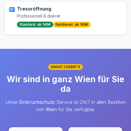
Tresoröffnung
Professionell & diskret
Standard: ab 149€
Notdienst: ab 199€
EINSATZGEBIETE
Wir sind in ganz Wien für Sie
da
Unser
Einbruchschutz
-Service ist 24/7 in allen Bezirken
von
Wien
für Sie verfügbar.