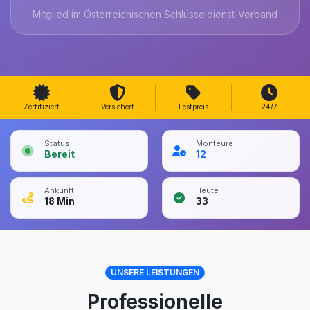
Mitglied im Österreichischen Schlüsseldienst-Verband
Zertifiziert
Versichert
Festpreis
24/7
Status
Monteure
Bereit
12
Ankunft
Heute
18
Min
33
UNSERE LEISTUNGEN
Professionelle