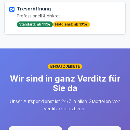
Tresoröffnung
Professionell & diskret
Standard: ab 149€
Notdienst: ab 199€
EINSATZGEBIETE
Wir sind in ganz Verditz für
Sie da
Unser Aufsperrdienst ist 24/7 in allen Stadtteilen von
Verditz einsatzbereit.