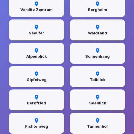
Verditz Zentrum
Bergheim
Seeufer
Waldrand
Alpenblick
Sonnenhang
Gipfelweg
Talblick
Bergfried
Seeblick
Fichtenweg
Tannenhof