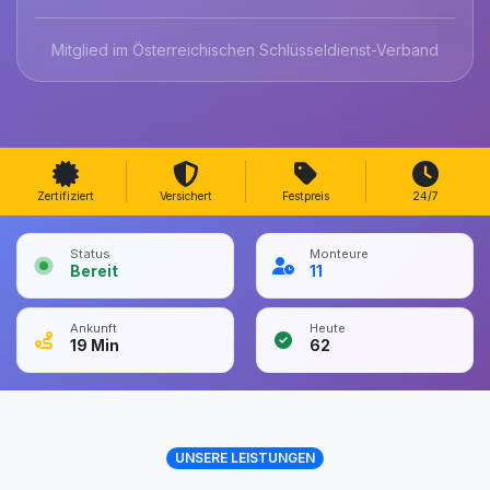
Mitglied im Österreichischen Schlüsseldienst-Verband
Zertifiziert
Versichert
Festpreis
24/7
Status
Monteure
Bereit
11
Ankunft
Heute
19
Min
62
UNSERE LEISTUNGEN