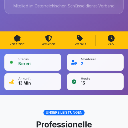
Mitglied im Österreichischen Schlüsseldienst-Verband
Zertifiziert
Versichert
Festpreis
24/7
Status
Monteure
Bereit
2
Ankunft
Heute
13
Min
15
UNSERE LEISTUNGEN
Professionelle