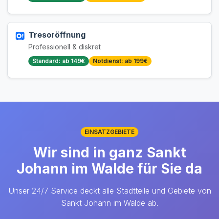
Tresoröffnung
Professionell & diskret
Standard: ab 149€
Notdienst: ab 199€
EINSATZGEBIETE
Wir sind in ganz Sankt
Johann im Walde für Sie da
Unser 24/7 Service deckt alle Stadtteile und Gebiete von
Sankt Johann im Walde ab.