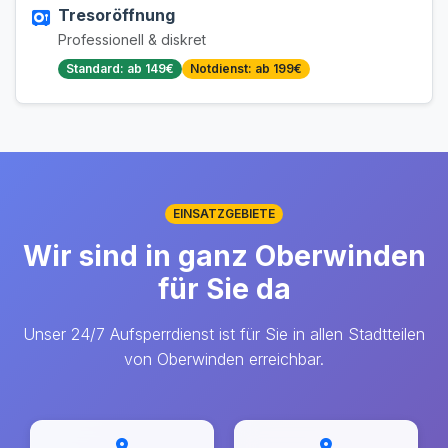
Tresoröffnung
Professionell & diskret
Standard: ab 149€
Notdienst: ab 199€
EINSATZGEBIETE
Wir sind in ganz Oberwinden
für Sie da
Unser 24/7 Aufsperrdienst ist für Sie in allen Stadtteilen
von Oberwinden erreichbar.