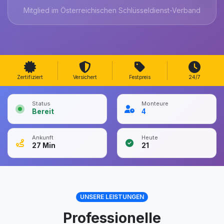
Mitglied im Österreichischen Schlüsseldienst-Verband
Zertifiziert
Versichert
Festpreis
24/7
Status
Monteure
Bereit
4
Ankunft
Heute
27
Min
21
UNSERE LEISTUNGEN
Professionelle